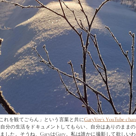
ら「これを観てごらん」という言葉と共に
GaryVee’s YouTube chan
って自分の生活をドキュメントしてもらい、自分はありのまま
した。そうね、GaryはGary。私は誰かに撮影して欲しい