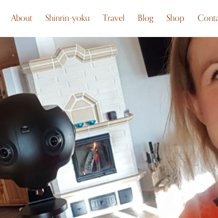
About
Shinrin-yoku
Travel
Blog
Shop
Conta