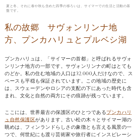
夏と冬、それに春や秋も含めた四季の移ろいは、サイマーでの生活と活動の基
盤です。
私の故郷 サヴォンリンナ地
方、プンカハリュとプルベシ湖
プンカハリュは、「サイマーの首都」と呼ばれるサヴォ
ンリンナ地方の一部です。サヴォンリンナの町はとても
のどか。私の住む地域の人口は32,000人だけなので、ス
ペースも平穏も保証されています。この地域の歴史に
は、スウェーデンやロシアの支配の下にあった時代も含
まれ、文化と自然の両方にその痕跡が残っています。
ここには、世界最古の保護区のひとつである
プンカハリ
ュ自然保護区
があります。古い松の木々とサイマー湖の
眺めは、フィンランドらしさの象徴とも言える風景の一
つで、何世紀にも渡り芸術家や旅行者にインスピレーシ