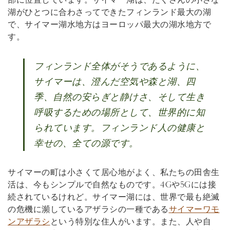
部に位置しています。サイマー湖は、たくさんの小さな
湖がひとつに合わさってできたフィンランド最大の湖
で、サイマー湖水地方はヨーロッパ最大の湖水地方で
す。
フィンランド全体がそうであるように、
サイマーは、澄んだ空気や森と湖、四
季、自然の安らぎと静けさ、そして生き
呼吸するための場所として、世界的に知
られています。フィンランド人の健康と
幸せの、全ての源です。
サイマーの町は小さくて居心地がよく、私たちの田舎生
活は、今もシンプルで自然なものです。4Gや5Gには接
続されているけれど。サイマー湖には、世界で最も絶滅
の危機に瀕しているアザラシの一種である
サイマーワモ
ンアザラシ
という特別な住人がいます。また、人や自