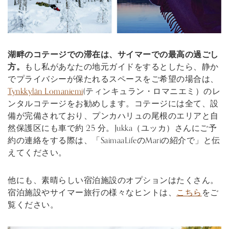
湖畔のコテージでの滞在は、サイマーでの最高の過ごし
方。
もし私があなたの地元ガイドをするとしたら、静か
でプライバシーが保たれるスペースをご希望の場合は、
Tynkkylän Lomaniemi
(ティンキュラン・ロマニエミ）のレ
ンタルコテージをお勧めします。コテージには全て、設
備が完備されており、プンカハリュの尾根のエリアと自
然保護区にも車で約 25 分。Jukka（ユッカ）さんにご予
約の連絡をする際は、「SaimaaLifeのMariの紹介で」と伝
えてください。
他にも、素晴らしい宿泊施設のオプションはたくさん。
宿泊施設やサイマー旅行の様々なヒントは、
こちら
をご
覧ください。