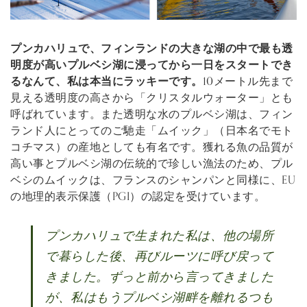
プンカハリュで、フィンランドの大きな湖の中で最も透
明度が高いプルベシ湖に浸ってから一日をスタートでき
るなんて、私は本当にラッキーです。
10メートル先まで
見える透明度の高さから「クリスタルウォーター」とも
呼ばれています。また透明な水のプルベシ湖は、フィン
ランド人にとってのご馳走「ムイック」（日本名でモト
コチマス）の産地としても有名です。獲れる魚の品質が
高い事とプルベシ湖の伝統的で珍しい漁法のため、プル
ベシのムイックは、フランスのシャンパンと同様に、EU
の​​地理的表示保護（PGI）の認定を受けています。
プンカハリュで生まれた私は、他の場所
で暮らした後、再びルーツに呼び戻って
きました。ずっと前から言ってきました
が、私はもうプルベシ湖畔を離れるつも