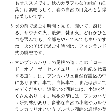
もオススメです。秋のカラフルな“ruska”（紅
葉）は素晴らしく、春の自然の目覚めと新緑
は美しいです。
炎の前で過ごす時間：見て、聞いて、感じ
る。サウナの火、暖炉、焚き火。どれかひと
つを選んでも、全部をやってみても良いです
ね。火のそばで過ごす時間は、フィンランド
式の瞑想です。
古いプンカハリュの尾根の道：この「ロー
ド・オブ・ザ・センチュリー（今世紀を代表
する道）」は、プンカハリュ自然保護区の中
にあります。車で、自転車で、または歩いて
みてください。道沿いの湖畔には、小道がた
くさんあります。尾根の隣には、プンカハリ
ュ研究林があり、多彩な自然の小道や
カルヤ
ランカッリオ
というプルベシ湖畔の岩場の焚