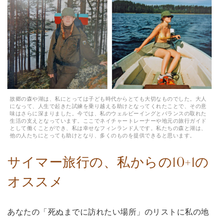
故郷の森や湖は、私にとっては子ども時代からとても大切なものでした。大人
になって、人生で起きた試練を乗り越える助けとなってくれたことで、その意
味はさらに深まりました。今では、私のウェルビーイングとバランスの取れた
生活の支えとなっています。ここでネイチャートレーナーや地元の旅行ガイド
として働くことができ、私は幸せなフィンランド人です。私たちの森と湖は、
他の人たちにとっても助けとなり、多くのものを提供できると思います。
サイマー旅行の、私からの10+1の
オススメ
あなたの「死ぬまでに訪れたい場所」のリストに私の地