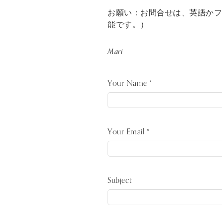
お願い：お問合せは、英語か
能です。）
Mari
Your Name *
Your Email *
Please leave this field empty.
Subject