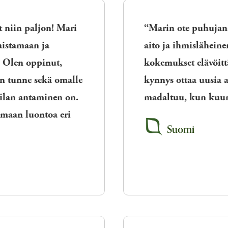
 niin paljon! Mari
“Marin ote
puhujan
aistamaan ja
aito ja ihmislähein
 Olen oppinut,
kokemukset elävöitt
n tunne sekä omalle
kynnys ottaa uusia a
tilan antaminen on.
madaltuu, kun kuun
maan luontoa eri
Suomi