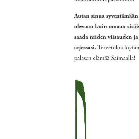
Autan sinua syventämään y
olevaan kuin omaan sisäis
saada niiden viisauden 
arjessasi.
Tervetuloa löytä
palasen elämää Saimaalla!