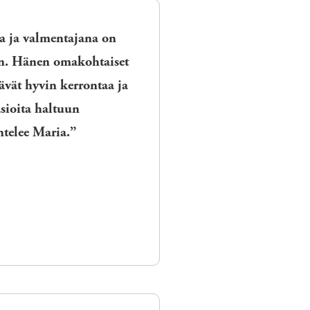
a ja valmentajana
on
en. Hänen omakohtaiset
ävät hyvin kerrontaa ja
sioita haltuun
telee Maria.”