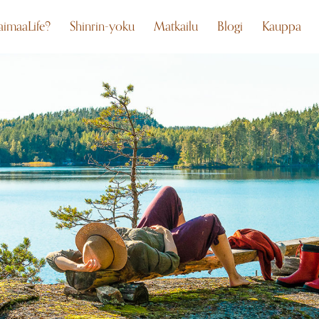
aimaaLife?
Shinrin-yoku
Matkailu
Blogi
Kauppa