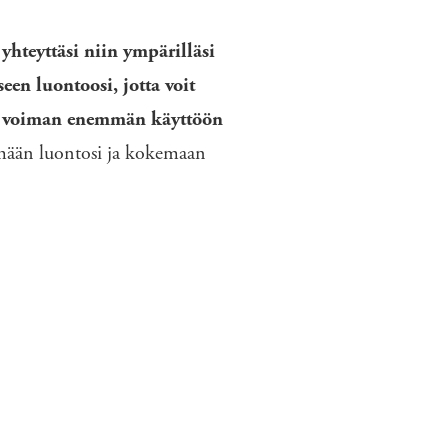
hteyttäsi niin ympärilläsi
een luontoosi, jotta voit
ja voiman enemmän käyttöön
mään luontosi ja kokemaan