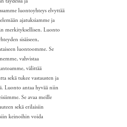
n täydessä ja
assamme luontoyhteys elvyttää
ttelemään ajatuksiamme ja
n merkityksellisen.
Luonto
teyden sisäiseen,
ohtaiseen luontoomme. Se
nemme, vahvistaa
tuntoamme, välittää
ta sekä tukee vastausten ja
ä. Luonto antaa hyvää niin
eisiimme.
Se avaa meille
uuteen sekä erilaisiin
siin
keinoihin voida