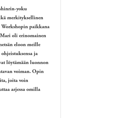
shinrin-yoku
kä merkityksellinen
! Workshopin paikkana
 Mari oli erinomainen
etsän eloon meille
n ohjeistuksensa ja
ivat löytämään luonnon
antavan voiman. Opin
ta, joita voin
uttaa arjessa omilla