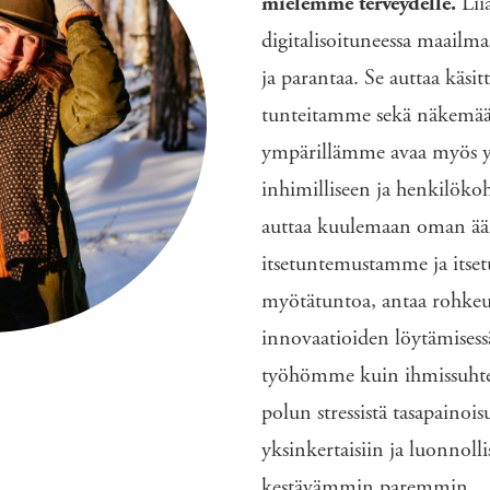
mielemme terveydelle.
Liia
digitalisoituneessa maailm
ja parantaa. Se auttaa käsi
tunteitamme sekä näkemää
ympärillämme avaa myös yh
inhimilliseen ja henkilök
auttaa kuulemaan oman ää
itsetuntemustamme ja itse
myötätuntoa, antaa rohkeut
innovaatioiden löytämisess
työhömme kuin ihmissuht
polun stressistä tasapainois
yksinkertaisiin ja luonnolli
kestävämmin paremmin.