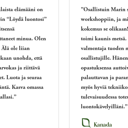
laista elämääni on
”Osallistuin Marin 
in “Löydä luontosi”
workshoppiin, ja mi
itsensä
kokemus se olikaan
ttaneet minua. Olen
toimi kaunis metsä.
Älä ole liian
valmentaja tuoden m
oskaan unohda, että
osallistujille. Häne
rvokas ja riittävä
opastuksensa autto
et. Luota ja seuraa
palauttavan ja par
ääntä. Kasva omassa
myös hyviä tekniikoi
allasi.”
tulevaisuudessa tote
luontokävelyilläni.”
Kanada