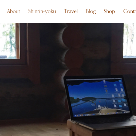
About
Shinrin-yoku
Travel
Blog
Shop
Conta