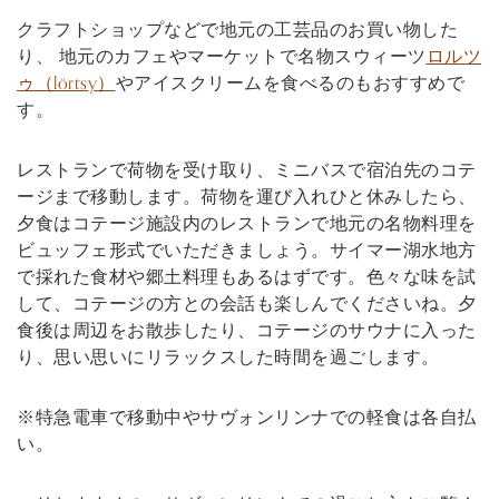
クラフトショップなどで地元の工芸品のお買い物した
り、 地元のカフェやマーケットで名物スウィーツ
ロルツ
ゥ（lörtsy）
やアイスクリームを食べるのもおすすめで
す。
レストランで荷物を受け取り、ミニバスで宿泊先のコテ
ージまで移動します。荷物を運び入れひと休みしたら、
夕食はコテージ施設内のレストランで地元の名物料理を
ビュッフェ形式でいただきましょう。サイマー湖水地方
で採れた食材や郷土料理もあるはずです。色々な味を試
して、コテージの方との会話も楽しんでくださいね。夕
食後は周辺をお散歩したり、コテージのサウナに入った
り、思い思いにリラックスした時間を過ごします。
※特急電車で移動中やサヴォンリンナでの軽食は各自払
い。