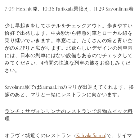
7:09 Helsinki発、10:36 Parikkala乗換え、11:29 Savonlinna着
少し早起きをしてホテルをチェックアウト。歩きやすい
恰好で出発します。中央駅から特急列車とローカル線を
乗り継いでいきます。車窓には、たくさんの緑と青い空
がのんびりと広がります。北欧らしいデザインの列車内
には、日本の列車にはない設備もあるのでチェックして
みてください。4時間の快適な列車の旅をお楽しみくだ
さい。
Savolinna駅ではSaimaaLifeのマリが出迎えてくれます。挨
拶のあと、マリと一緒にレストランに向かいます。
ランチ：サヴォンリンナのレストランで名物ムイック料
理
オラヴィ城近くのレストラン（
Kahvila Saima
)で、サイマ