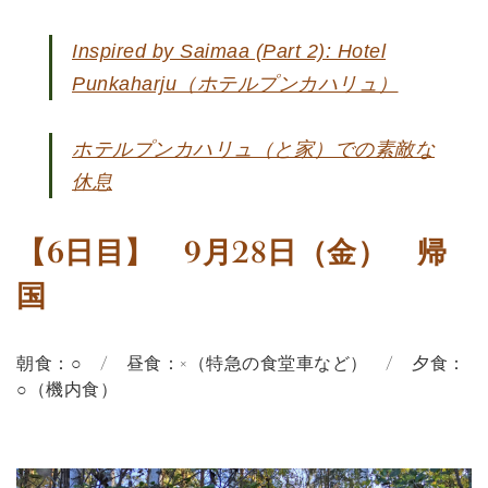
Inspired by Saimaa (Part 2): Hotel
Punkaharju（ホテルプンカハリュ）
ホテルプンカハリュ（と家）での素敵な
休息
【6日目】 9月28日（金） 帰
国
朝食：○ / 昼食：×（特急の食堂車など） / 夕食：
○（機内食）