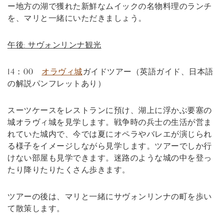
ー地方の湖で獲れた新鮮なムイックの名物料理のランチ
を、マリと一緒にいただきましょう。
午後: サヴォンリンナ観光
14：00
オラヴィ城
ガイドツアー（英語ガイド、日本語
の解説パンフレットあり）
スーツケースをレストランに預け、湖上に浮かぶ要塞の
城オラヴィ城を見学します。戦争時の兵士の生活が営ま
れていた城内で、今では夏にオペラやバレエが演じられ
る様子をイメージしながら見学します。ツアーでしか行
けない部屋も見学できます。迷路のような城の中を登っ
たり降りたりたくさん歩きます。
ツアーの後は、マリと一緒にサヴォンリンナの町を歩い
て散策します。