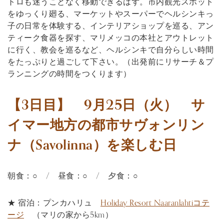
トロも迷うことなく移動できるはず。市内観光スポット
をゆっくり廻る、マーケットやスーパーでヘルシンキっ
子の日常を体験する、インテリアショップを巡る、アン
ティーク食器を探す、マリメッコの本社とアウトレット
に行く、教会を巡るなど、ヘルシンキで自分らしい時間
をたっぷりと過ごして下さい。（出発前にリサーチ＆プ
ランニングの時間をつくります）
【3日目】 9月25日（火） サ
イマー地方の都市サヴォンリン
ナ（Savolinna）を楽しむ日
朝食：○ / 昼食：○ / 夕食：○
★ 宿泊：プンカハリュ
Holiday Resort Naaranlahtiコテ
ージ
（マリの家から5km）