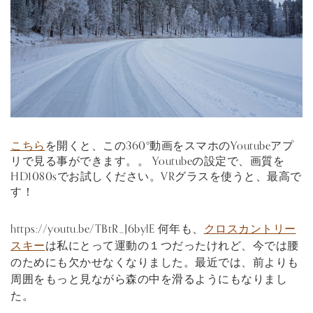
こちら
を開くと、この360°動画をスマホのYoutubeアプ
リで見る事ができます。。 Youtubeの設定で、画質を
HD1080sでお試しください。VRグラスを使うと、最高で
す！
https://youtu.be/TBtR_J6bylE 何年も、
クロスカントリー
スキー
は私にとって運動の１つだったけれど、今では腰
のためにも欠かせなくなりました。最近では、前よりも
周囲をもっと見ながら森の中を滑るようにもなりまし
た。