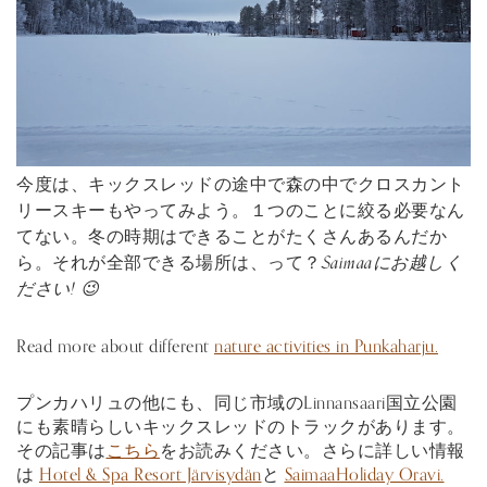
今度は、キックスレッドの途中で森の中でクロスカント
リースキーもやってみよう。１つのことに絞る必要なん
てない。冬の時期はできることがたくさんあるんだか
ら。それが全部できる場所は、って？
Saimaaにお越しく
ださい! 😉
Read more about different
nature activities in Punkaharju.
プンカハリュの他にも、同じ市域のLinnansaari国立公園
にも素晴らしいキックスレッドのトラックがあります。
その記事は
こちら
をお読みください。さらに詳しい情報
は
Hotel & Spa Resort Järvisydän
と
SaimaaHoliday Oravi.