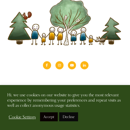
About
Shinrin-yoku
Travel
Blog
Hi, we use cookies on our website to give you the most relevant
Shop
Contact
Privacy policy & disclaimer
experience by remembering your preferences and repeat visits as
well as collect anonymous usage statistics.
© 2026 SAIMAALIFE MEDIA
Cookie Settings
Accept
Decline
BACK TO TOP