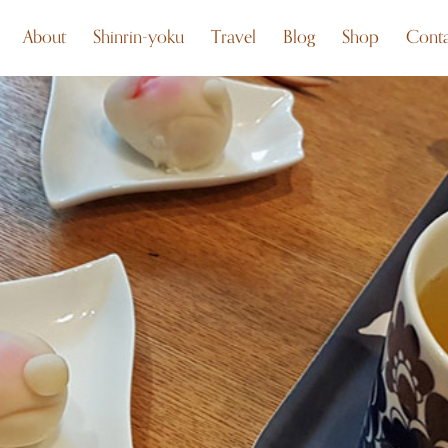
About
Shinrin-yoku
Travel
Blog
Shop
Conta