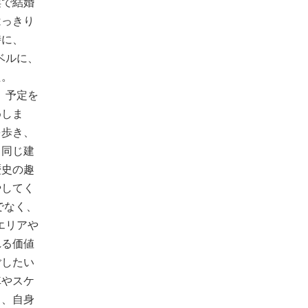
浜で結婚
はっきり
時に、
ラベルに、
た。
は、予定を
めしま
を歩き、
と同じ建
歴史の趣
やしてく
でなく、
ジエリアや
れる価値
ごしたい
車やスケ
し、自身