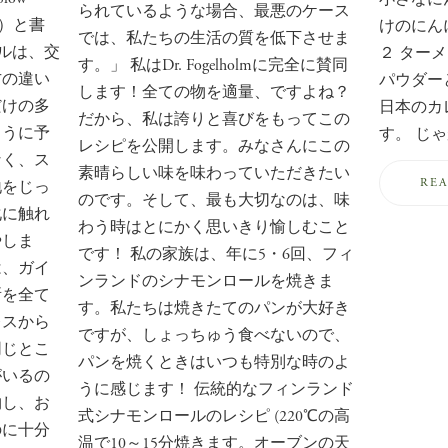
られているような場合、最悪のケース
値）と書
けのにん
では、私たちの生活の質を低下させま
ベルは、交
２ ター
す。」 私はDr. Fogelholmに完全に賛同
方の違い
パウダー
します！全ての物を適量、ですよね？
だけの多
日本のカ
だから、私は誇りと喜びをもってこの
ように予
す。 じ
レシピを公開します。みなさんにこの
なく、ス
素晴らしい味を味わっていただきたい
RE
地をじっ
のです。そして、最も大切なのは、味
化に触れ
わう時はとにかく思いきり愉しむこと
やしま
です！ 私の家族は、年に5・6回、フィ
は、ガイ
ンランドのシナモンロールを焼きま
所を全て
す。私たちは焼きたてのパンが大好き
レスから
ですが、しょっちゅう食べないので、
同じとこ
パンを焼くときはいつも特別な時のよ
がいるの
うに感じます！ 伝統的なフィンランド
物し、お
式シナモンロールのレシピ (220℃の高
のに十分
温で10～15分焼きます。オーブンの天