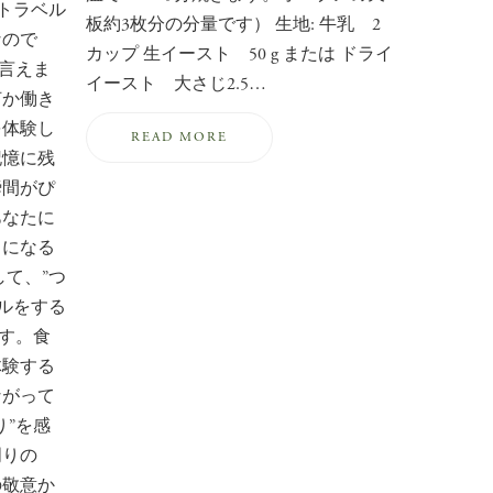
ートラベル
板約3枚分の分量です） 生地: 牛乳 2
なので
カップ 生イースト 50 g または ドライ
も言えま
イースト 大さじ2.5…
何か働き
を体験し
READ MORE
記憶に残
瞬間がぴ
あなたに
りになる
して、”つ
ベルをする
です。食
体験する
ながって
り”を感
周りの
の敬意か