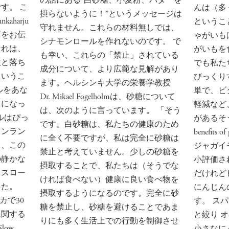
の話にある”白砂糖、小麦粉、バターを
す。 こ
んは（多
摂らないように！”というメッセージは
harju
というこ
守れません。これらの材料無しでは、
何をお伝
ゃがいも
シナモンロールを作れないのです。 で
それは、
がいもを
も幸い、これらの「禁止」されている
設と落ち
でも私た
成分について、より広範な見解があり
というこ
びっくり
ます。ヘルシンキ大学の栄養学教授
ルをあな
単で、ビ
Dr. Mikael Fogelholmは、砂糖について
しになっ
軽減など
は、次のように言っています。 「そう
テルはぴっ
があるそうです
です。白砂糖は、私たちの健康のため
ィンラン
benefit
に全く不要ですが、私は完全に砂糖は
る、この
ジャガイ
禁止と考えていません。少しの砂糖を
の静かな
小評価さ
摂取することで、私たちは（そうでな
、スロー
だけれど
ければ食べない）健康に良い食べ物を
した。
にんじん
摂取するようになるのです。完全に砂
メリカで30
す。 ス
糖を禁止し、砂糖を避けることであま
に関する
と絞り 
りにも多く生活上での行動を制御させ
low
小さなに