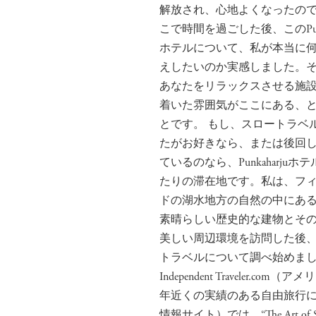
解放され、心地よくなったので
こで時間を過ごした後、このPunka
ホテルについて、私が本当に
えしたいのか実感しました。
あなたをリラックスさせる施
着いた雰囲気がここにある、
とです。 もし、スロートラベ
たがお好きなら、または後回
ているのなら、Punkaharjuホ
たりの滞在地です。私は、フ
ドの湖水地方の自然の中にあ
素晴らしい歴史的な建物とそ
美しい周辺環境を訪問した後
トラベルについて調べ始めま
Independent Traveler.com（ア
年近くの実績のある自由旅行
情報サイト）では、“The Art of S