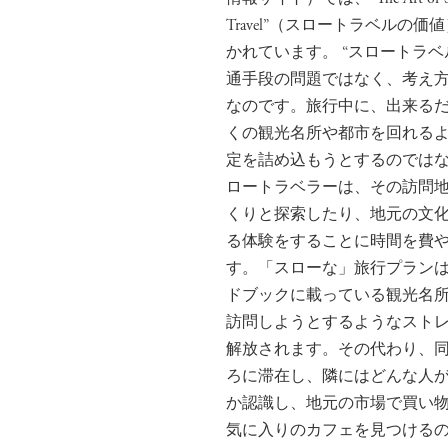
Travel”（スロートラベルの価
かれています。 “スロートラ
通手段の問題ではなく、考え
なのです。旅行中に、出来る
くの観光名所や都市を回れる
定を詰め込もうとするのでは
ロートラベラーは、その訪問
くりと探索したり、地元の文
る体験をすることに時間を費
す。「スローな」旅行プラン
ドブックに載っている観光名
訪問しようとするようなスト
解放されます。その代わり、
ろに滞在し、隣にはどんな人
か認識し、地元の市場で買い
気に入りのカフェを見つける