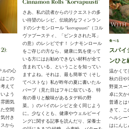
Cinnamon Rolls “Korvapuusti”
さあ、私の読者からのリクエストの多
い待望のレシピ、伝統的なフィンラン
ドのシナモンロール “korvapuusti”（コル
ヴァプースティ、「ビンタされた耳」
食べる
の意）のレシピです！ シナモンロール
2):
スパイ
をご存じの方なら、健康に気を使って
ンひと
いる方にはお勧めできない材料が全て
含まれている、ということを知ってい
ホテルの心
温かくて
ますよね。それは、最も簡単で（そし
私はこの
秋の日や
てベストな）私が昨年の夏に書いたル
と考えて
野菜スー
バーブ（見た目はフキに似ている、特
ないよう
卓に欠か
有の香りと酸味があるタデ科の野
た雰囲気
普通とは
菜。）のパイのレシピと全く同じよう
れた空間
きて、こ
に。少なくとも、健康やウェルビーイ
と気付き
ヘルシー
ングに関する記事を読んだり、栄養士
レスから
はにんじ