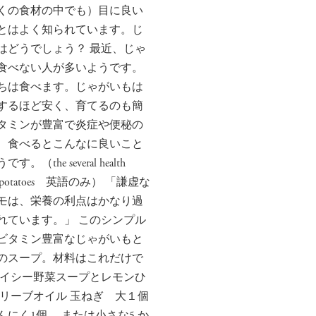
くの食材の中でも）目に良い
とはよく知られています。じ
はどうでしょう？ 最近、じゃ
食べない人が多いようです。
ちは食べます。じゃがいもは
するほど安く、育てるのも簡
タミンが豊富で炎症や便秘の
、食べるとこんなに良いこと
。（the several health
s of potatoes 英語のみ） 「謙虚な
モは、栄養の利点はかなり過
れています。」 このシンプル
ビタミン豊富なじゃがいもと
のスープ。材料はこれだけで
パイシー野菜スープとレモンひ
オリーブオイル 玉ねぎ 大１個
んにく1個 または小さな5 か