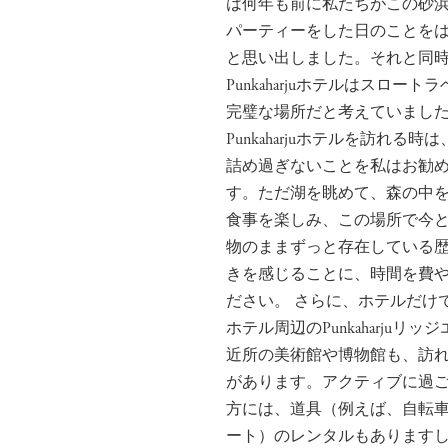
は何年も前に私たちがこの砂
パーティーをした日のことを
と思い出しました。それと同
Punkaharjuホテルはスロート
完璧な場所だと考えていまし
Punkaharjuホテルを訪れる時
詰め過ぎないことを私はお勧
す。ただ湖を眺めて、森の中
食事を楽しみ、この場所で今
物のままずっと存在している
きを感じることに、時間を費
ださい。 さらに、ホテルだけ
ホテル周辺のPunkaharjuリッ
近所の美術館や博物館も、訪
があります。アクティブに過
方には、道具（例えば、自転
ート）のレンタルもあります