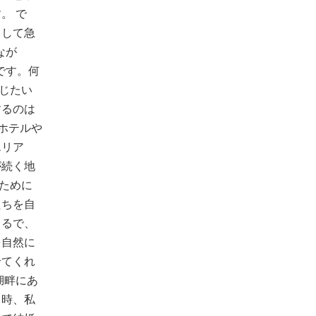
。 で
として急
なが
です。何
感じたい
するのは
juホテルや
エリア
が続く地
のために
たちを自
まるで、
を自然に
せてくれ
湖畔にあ
る時、私