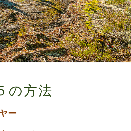
５の方法
ヤー