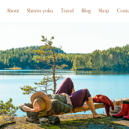
About
Shinrin-yoku
Travel
Blog
Shop
Conta