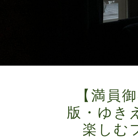
【満員御
版・ゆき
楽しむ