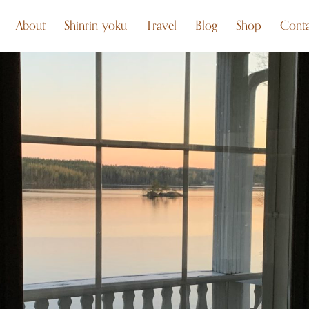
About
Shinrin-yoku
Travel
Blog
Shop
Conta