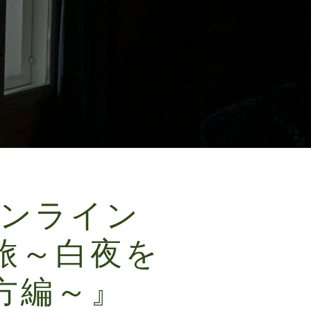
オンライン
旅～白夜を
方編～』