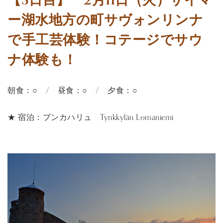
【3日目】 2月11日（火）サイマ
ー湖水地方の町サヴォンリンナ
で手工芸体験！コテージでサウ
ナ体験も！
朝食：○ / 昼食：○ / 夕食：○
★ 宿泊：プンカハリュ Tynkkylän Lomaniemi